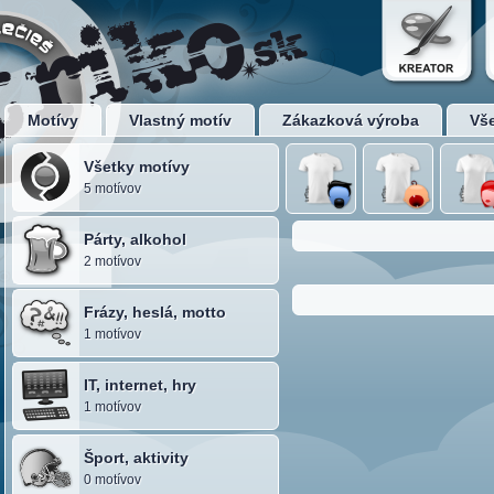
Motívy
Vlastný motív
Zákazková výroba
Vš
Všetky motívy
5 motívov
Párty, alkohol
2 motívov
Frázy, heslá, motto
1 motívov
IT, internet, hry
1 motívov
Šport, aktivity
0 motívov