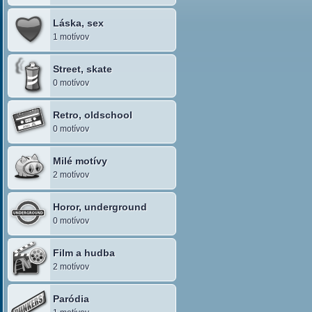
Láska, sex
1 motívov
Street, skate
0 motívov
Retro, oldschool
0 motívov
Milé motívy
2 motívov
Horor, underground
0 motívov
Film a hudba
2 motívov
Paródia