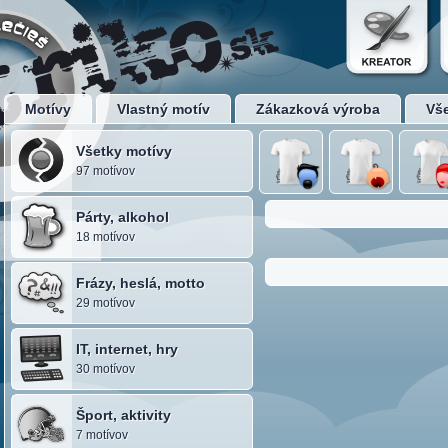
Motívy
Vlastný motív
Zákazková výroba
Vš
Všetky motívy
97 motívov
Párty, alkohol
18 motívov
Frázy, heslá, motto
29 motívov
IT, internet, hry
30 motívov
Šport, aktivity
7 motívov