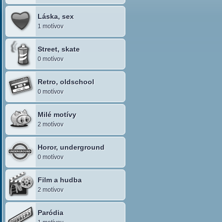
Láska, sex
1 motívov
Street, skate
0 motívov
Retro, oldschool
0 motívov
Milé motívy
2 motívov
Horor, underground
0 motívov
Film a hudba
2 motívov
Paródia