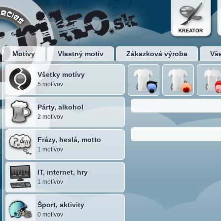
Motívy
Vlastný motív
Zákazková výroba
Vš
Všetky motívy
5 motívov
Párty, alkohol
2 motívov
Frázy, heslá, motto
1 motívov
IT, internet, hry
1 motívov
Šport, aktivity
0 motívov