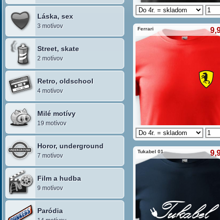
Láska, sex
3 motívov
Ferrari
9,
Street, skate
2 motívov
Retro, oldschool
4 motívov
Milé motívy
19 motívov
Horor, underground
Tukabel 01
9,
7 motívov
Film a hudba
9 motívov
Paródia