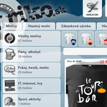
Motívy
Vlastný motív
Zákazková výroba
Vš
Všetky motívy
97 motívov
Párty, alkohol
18 motívov
Tour de BAR
10,
Frázy, heslá, motto
29 motívov
IT, internet, hry
30 motívov
Šport, aktivity
7 motívov