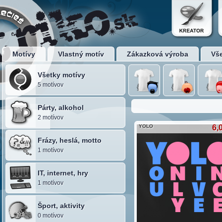
Motívy
Vlastný motív
Zákazková výroba
Vš
Všetky motívy
5 motívov
Párty, alkohol
2 motívov
YOLO
6,
Frázy, heslá, motto
1 motívov
IT, internet, hry
1 motívov
Šport, aktivity
0 motívov