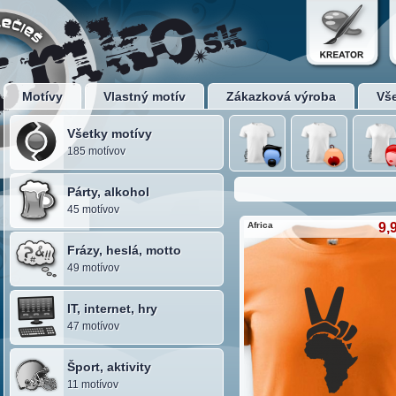
Motívy
Vlastný motív
Zákazková výroba
Vš
Všetky motívy
185 motívov
Párty, alkohol
45 motívov
Africa
9,
Frázy, heslá, motto
49 motívov
IT, internet, hry
47 motívov
Šport, aktivity
11 motívov