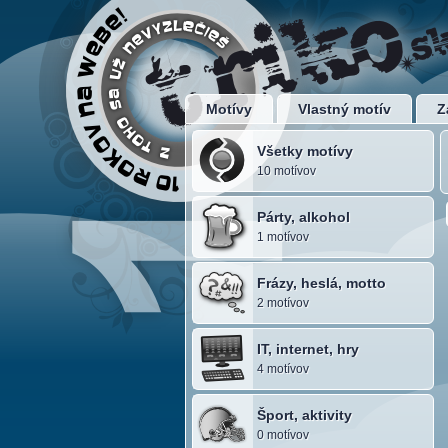
Motívy
Vlastný motív
Z
Všetky motívy
10 motívov
Párty, alkohol
1 motívov
Frázy, heslá, motto
2 motívov
IT, internet, hry
4 motívov
Šport, aktivity
0 motívov