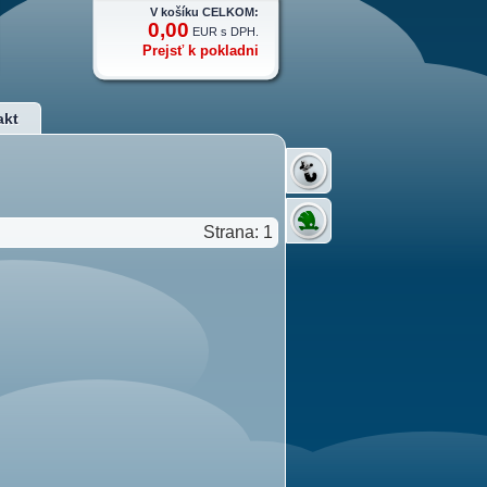
V košíku CELKOM:
0,00
EUR s DPH.
Prejsť k pokladni
akt
Strana: 1