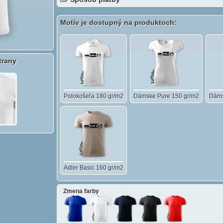
Motív je dostupný na produktoch:
trany
Polokošeľa 180 gr/m2
Dámske Pure 150 gr/m2
Dáms
Adler Basic 160 gr/m2
Zmena farby