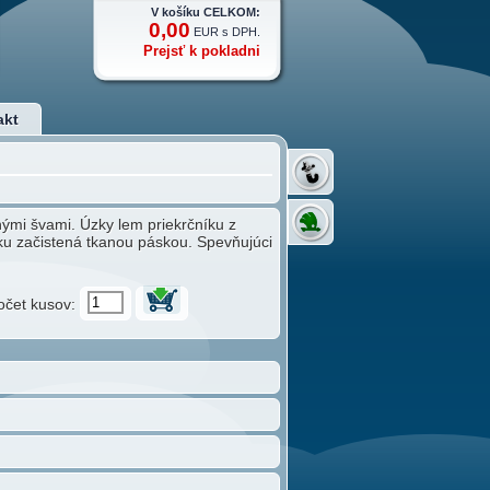
V košíku CELKOM:
0,00
EUR s DPH.
Prejsť k pokladni
akt
nými švami. Úzky lem priekrčníku z
ku začistená tkanou páskou. Spevňujúci
očet kusov: