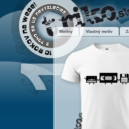
Motívy
Vlastný motív
Z