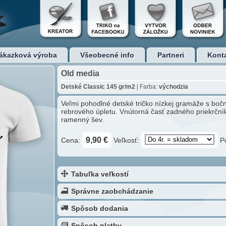
ákazková výroba
Všeobecné info
Partneri
Kont
Old media
Detské Classic 145 gr/m2
| Farba:
východzia
Veľmi pohodlné detské tričko nízkej gramáže s boč
rebrového úpletu. Vnútorná časť zadného priekrční
ramenný šev.
9,90 €
Cena:
Veľkosť:
P
Tabuľka veľkostí
Správne zaobchádzanie
Spôsob dodania
Spôsob platby